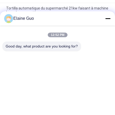
Tortilla automatique du supermarché 21kw faisant à machine
la couleur argentée
Elaine Guo
10 - chaîne de production de tortilla de diamètre de 45cm
nouvelle complètement automatique
12:52 PM
Une nouvelle machine automatique pour faire du pain à la
tortilla de maïs
Good day, what product are you looking for?
Catégories populaires
Tous
Chaîne De 
Ligne De 
Production De 
Transformation De 
Tortilla
Fruits
Chaîne De 
Sauce Au Piment
Production De 
Purée De Fruit
Chaîne De 
Ligne De Production 
Fabrication De 
De Jus De Fruits
Sauce À Pâte De 