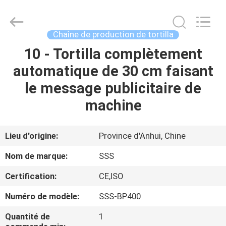
2026
SSS
Food
Machinery
Technology
Chaîne de production de tortilla
Co.,
Ltd.
All
10 - Tortilla complètement
À
Rights
Reserved.
automatique de 30 cm faisant
LA
le message publicitaire de
MAISON
machine
PRODUITS
Lieu d'origine:
Province d'Anhui, Chine
VIDÉOS
Nom de marque:
SSS
Certification:
CE,ISO
À
Numéro de modèle:
SSS-BP400
PROPOS
DE
Quantité de
1