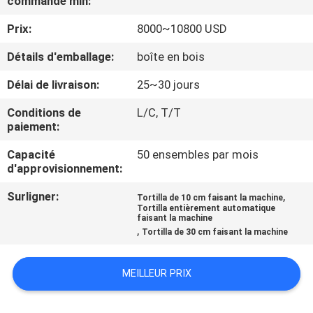
commande min:
NOUS
Prix:
8000~10800 USD
VISITE
Détails d'emballage:
boîte en bois
DE
Délai de livraison:
25~30 jours
L'USINE
Conditions de
L/C, T/T
paiement:
CONTRÔLE
Capacité
50 ensembles par mois
d'approvisionnement:
DE
LA
Surligner:
,
Tortilla de 10 cm faisant la machine
Tortilla entièrement automatique
QUALITÉ
faisant la machine
,
Tortilla de 30 cm faisant la machine
NOUS
MEILLEUR PRIX
CONTACTER