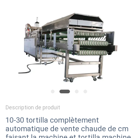
DEMANDEZ
UN DEVIS
PLAN
DU
SITE
PRIVACY
POLICY
Description de produit
10-30 tortilla complètement
automatique de vente chaude de cm
faisant la machine et tortilla machine