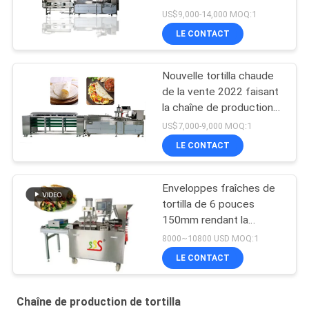
de tortillas automatique
US$9,000-14,000 MOQ:1
BP-650
LE CONTACT
Nouvelle tortilla chaude
de la vente 2022 faisant
la chaîne de production
de tortilla de la machine
US$7,000-9,000 MOQ:1
BP-550
LE CONTACT
Enveloppes fraîches de
tortilla de 6 pouces
150mm rendant la
machine complètement
8000~10800 USD MOQ:1
automatique
LE CONTACT
Chaîne de production de tortilla