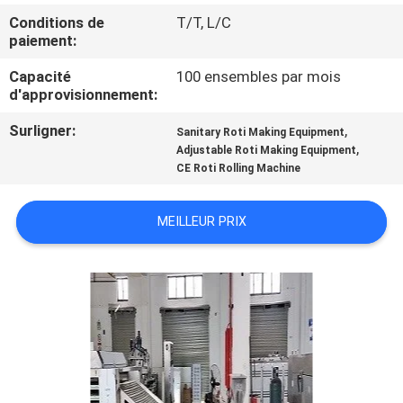
NOUS
Conditions de
T/T, L/C
paiement:
VISITE
Capacité
100 ensembles par mois
d'approvisionnement:
DE
L'USINE
Surligner:
,
Sanitary Roti Making Equipment
,
Adjustable Roti Making Equipment
CE Roti Rolling Machine
CONTRÔLE
DE
MEILLEUR PRIX
LA
QUALITÉ
NOUS
CONTACTER