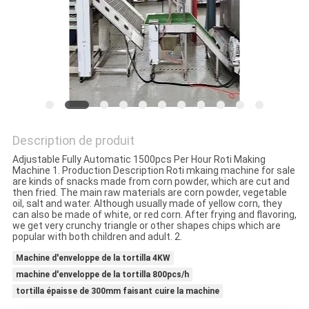
DEMANDEZ
UN DEVIS
PLAN
DU
SITE
Description de produit
Adjustable Fully Automatic 1500pcs Per Hour Roti Making
Machine 1. Production Description Roti mkaing machine for sale
PRIVACY
are kinds of snacks made from corn powder, which are cut and
then fried. The main raw materials are corn powder, vegetable
POLICY
oil, salt and water. Although usually made of yellow corn, they
can also be made of white, or red corn. After frying and flavoring,
we get very crunchy triangle or other shapes chips which are
popular with both children and adult. 2.
Machine d'enveloppe de la tortilla 4KW
machine d'enveloppe de la tortilla 800pcs/h
tortilla épaisse de 300mm faisant cuire la machine