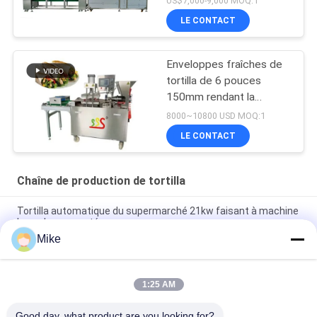
US$7,000-9,000 MOQ:1
BP-550
LE CONTACT
Enveloppes fraîches de
tortilla de 6 pouces
150mm rendant la
machine complètement
8000~10800 USD MOQ:1
automatique
LE CONTACT
Chaîne de production de tortilla
Tortilla automatique du supermarché 21kw faisant à machine
la couleur argentée
Mike
10 - chaîne de production de tortilla de diamètre de 45cm
nouvelle complètement automatique
1:25 AM
Une nouvelle machine automatique pour faire du pain à la
tortilla de maïs
Good day, what product are you looking for?