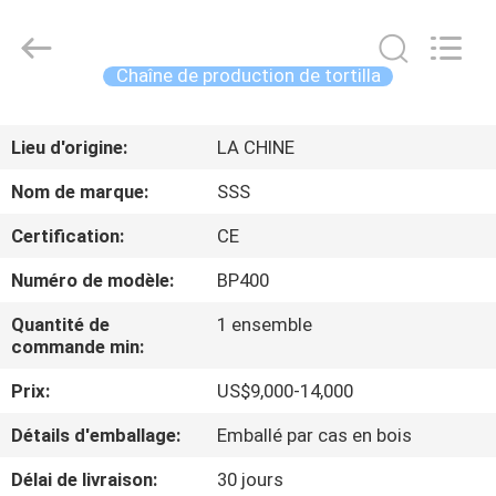
2026
SSS
Food
Machinery
Technology
Chaîne de production de tortilla
Co.,
Ltd.
All
À
Rights
Reserved.
Lieu d'origine:
LA CHINE
LA
MAISON
Nom de marque:
SSS
Certification:
CE
PRODUITS
Numéro de modèle:
BP400
Quantité de
1 ensemble
VIDÉOS
commande min:
Prix:
US$9,000-14,000
À
PROPOS
Détails d'emballage:
Emballé par cas en bois
DE
Délai de livraison:
30 jours