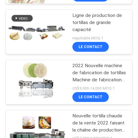
Ligne de production de
tortillas de grande
capacité
negotiable MOQ:1
LE CONTACT
2022 Nouvelle machine
de fabrication de tortillas
Machine de fabrication
de tortillas automatique
US$9,000-14,000 MOQ:1
BP-650
LE CONTACT
Nouvelle tortilla chaude
de la vente 2022 faisant
la chaîne de production
de tortilla de la machine