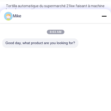
Tortilla automatique du supermarché 21kw faisant à machine
la couleur argentée
Mike
10 - chaîne de production de tortilla de diamètre de 45cm
nouvelle complètement automatique
8:03 AM
Une nouvelle machine automatique pour faire du pain à la
tortilla de maïs
Good day, what product are you looking for?
Catégories populaires
Tous
Chaîne De 
Ligne De 
Production De 
Transformation De 
Tortilla
Fruits
Chaîne De 
Sauce Au Piment
Production De 
Purée De Fruit
Chaîne De 
Ligne De Production 
Fabrication De 
De Jus De Fruits
Sauce À Pâte De 