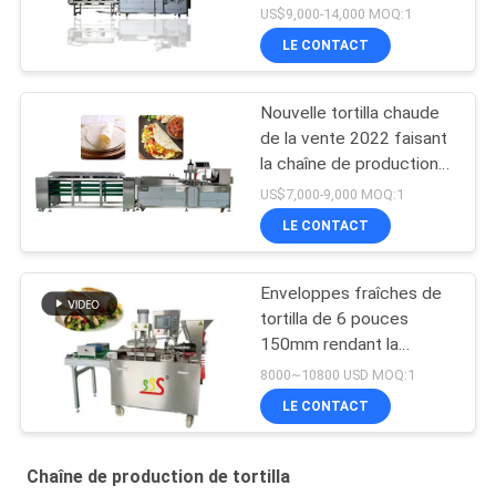
de tortillas automatique
US$9,000-14,000 MOQ:1
BP-650
LE CONTACT
Nouvelle tortilla chaude
de la vente 2022 faisant
la chaîne de production
de tortilla de la machine
US$7,000-9,000 MOQ:1
BP-550
LE CONTACT
Enveloppes fraîches de
tortilla de 6 pouces
150mm rendant la
machine complètement
8000~10800 USD MOQ:1
automatique
LE CONTACT
Chaîne de production de tortilla