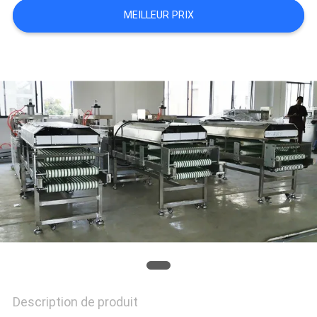
MEILLEUR PRIX
DEMANDEZ
UN DEVIS
PLAN
DU
SITE
PRIVACY
POLICY
Description de produit