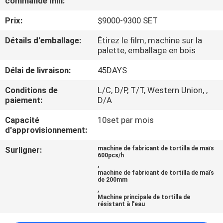
commande min:
NOUS
Prix:
$9000-9300 SET
VISITE
Détails d'emballage:
Étirez le film, machine sur la
palette, emballage en bois
DE
Délai de livraison:
45DAYS
L'USINE
Conditions de
L/C, D/P, T/T, Western Union, ,
paiement:
D/A
CONTRÔLE
Capacité
10set par mois
DE
d'approvisionnement:
LA
Surligner:
machine de fabricant de tortilla de maïs
QUALITÉ
600pcs/h
,
machine de fabricant de tortilla de maïs
de 200mm
NOUS
,
Machine principale de tortilla de
CONTACTER
résistant à l'eau