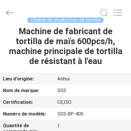
2026
SSS
Food
Machinery
Technology
Chaîne de production de tortilla
Co.,
Ltd.
All
Machine de fabricant de
À
Rights
Reserved.
tortilla de maïs 600pcs/h,
LA
machine principale de tortilla
MAISON
de résistant à l'eau
PRODUITS
Lieu d'origine:
Anhui
VIDÉOS
Nom de marque:
SSS
Certification:
CE,ISO
À
Numéro de modèle:
SSS-BP-400
PROPOS
DE
Quantité de
1