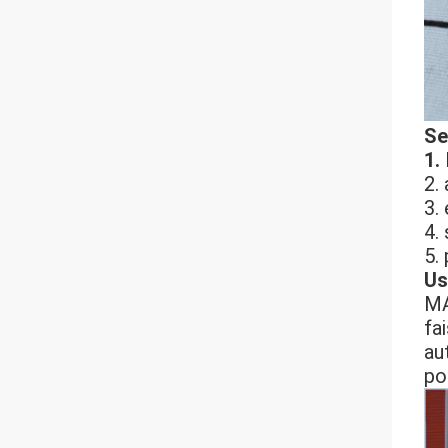
Se
1.
2.
3.
4.
5.
Us
MA
fa
au
po