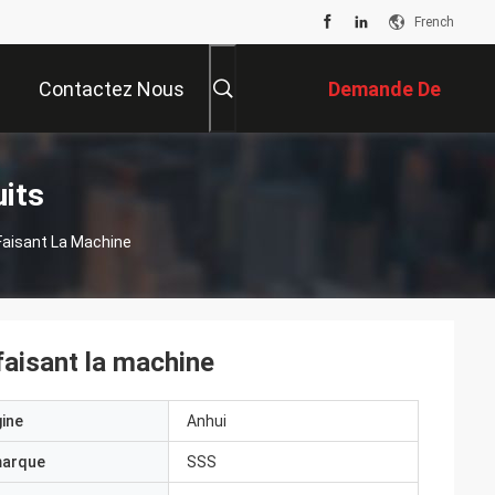
French
Contactez Nous
Demande De
Soumission
uits
Faisant La Machine
faisant la machine
gine
Anhui
marque
SSS