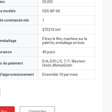
ion
CE,ISO
e modèle
SSS-BP-60
 de commande min
1
$75210 set
Étirez le film, machine sur la
'emballage
palette, emballage en bois
ivraison
45 jours
D/A, D/P, L/C, T/T, Western
s de paiement
Union, MoneyGram
 d'approvisionnement
Ensemble 10 par mois
 Prix
Contactez