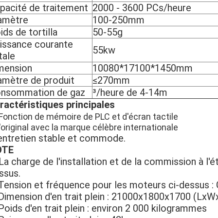
pacité de traitement
2000 - 3600 PCs/heure
amètre
100-250mm
ids de tortilla
50-55g
issance courante
55kw
tale
mension
10080*17100*1450mm
amètre de produit
≤270mm
nsommation de gaz
³/heure de 4-14m
ractéristiques principales
Fonction de mémoire de PLC et d'écran tactile
l'original avec la marque célèbre internationale
entretien stable et commode.
OTE
La charge de l'installation et de la commission à l'é
ssus.
 Tension et fréquence pour les moteurs ci-dessus 
 Dimension d'en trait plein : 21000x1800x1700 (LxW
 Poids d'en trait plein : environ 2 000 kilogrammes