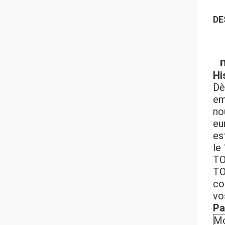
DE
Hi
Dè
em
no
eu
es
le
TO
TO
co
vo
Pa
Mo