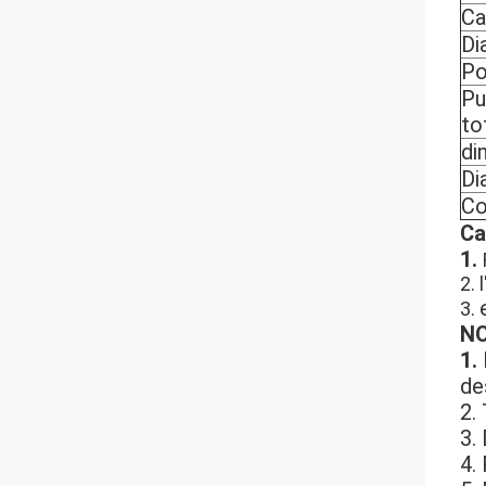
Ca
Di
Po
Pu
to
di
Di
Co
Ca
1. 
2. 
3. 
N
1.
de
2.
3.
4.