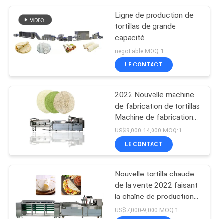
Ligne de production de
tortillas de grande
capacité
negotiable MOQ:1
LE CONTACT
2022 Nouvelle machine
de fabrication de tortillas
Machine de fabrication
de tortillas automatique
US$9,000-14,000 MOQ:1
BP-650
LE CONTACT
Nouvelle tortilla chaude
de la vente 2022 faisant
la chaîne de production
de tortilla de la machine
US$7,000-9,000 MOQ:1