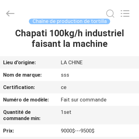
2026
SSS
Food
Machinery
Technology
Chaîne de production de tortilla
Co.,
Ltd.
All
Chapati 100kg/h industriel
À
Rights
Reserved.
faisant la machine
LA
MAISON
Lieu d'origine:
LA CHINE
PRODUITS
Nom de marque:
sss
Certification:
ce
VIDÉOS
Numéro de modèle:
Fait sur commande
À
Quantité de
1set
commande min:
PROPOS
Prix:
9000$---9500$
DE