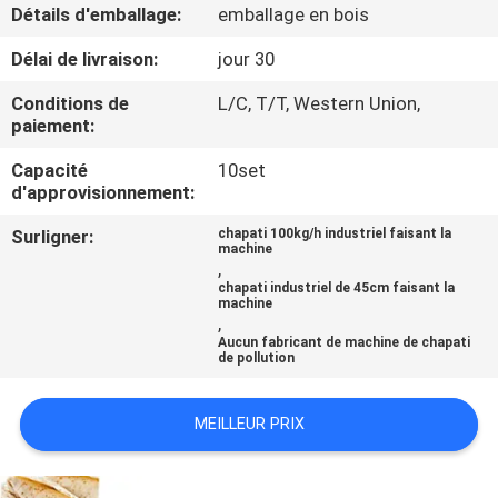
NOUS
Détails d'emballage:
emballage en bois
Délai de livraison:
jour 30
VISITE
Conditions de
L/C, T/T, Western Union,
DE
paiement:
L'USINE
Capacité
10set
d'approvisionnement:
CONTRÔLE
Surligner:
chapati 100kg/h industriel faisant la
machine
,
DE
chapati industriel de 45cm faisant la
machine
LA
,
QUALITÉ
Aucun fabricant de machine de chapati
de pollution
NOUS
MEILLEUR PRIX
CONTACTER