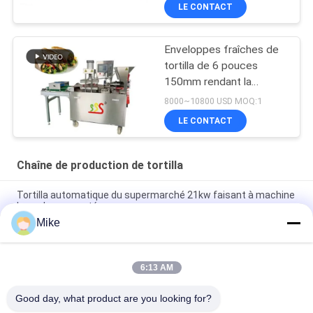
BP-550
LE CONTACT
Enveloppes fraîches de
tortilla de 6 pouces
150mm rendant la
machine complètement
8000~10800 USD MOQ:1
automatique
LE CONTACT
Chaîne de production de tortilla
Tortilla automatique du supermarché 21kw faisant à machine
la couleur argentée
Mike
10 - chaîne de production de tortilla de diamètre de 45cm
nouvelle complètement automatique
6:13 AM
Une nouvelle machine automatique pour faire du pain à la
tortilla de maïs
Good day, what product are you looking for?