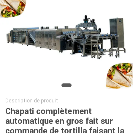
DEMANDEZ
UN DEVIS
PLAN
DU
SITE
PRIVACY
POLICY
Description de produit
Chapati complètement
automatique en gros fait sur
commande de tortilla faisant la