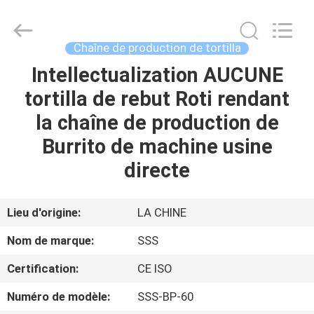
2026
SSS
Food
Machinery
Technology
Chaîne de production de tortilla
Co.,
Ltd.
All
Intellectualization AUCUNE
À
Rights
Reserved.
tortilla de rebut Roti rendant
LA
la chaîne de production de
MAISON
Burrito de machine usine
PRODUITS
directe
VIDÉOS
Lieu d'origine:
LA CHINE
Nom de marque:
SSS
À
Certification:
CE ISO
PROPOS
Numéro de modèle:
SSS-BP-60
DE