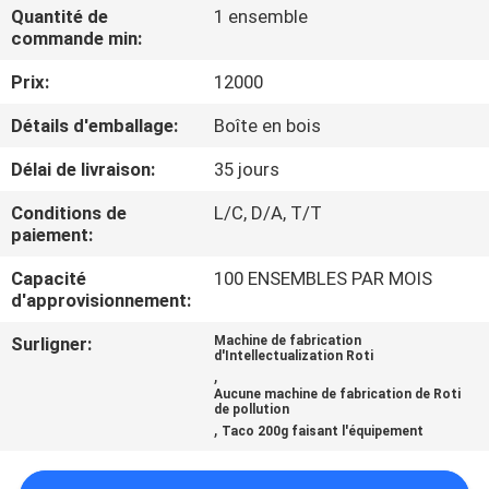
NOUS
Quantité de
1 ensemble
commande min:
Prix:
12000
VISITE
DE
Détails d'emballage:
Boîte en bois
L'USINE
Délai de livraison:
35 jours
Conditions de
L/C, D/A, T/T
CONTRÔLE
paiement:
DE
Capacité
100 ENSEMBLES PAR MOIS
d'approvisionnement:
LA
QUALITÉ
Surligner:
Machine de fabrication
d'Intellectualization Roti
,
Aucune machine de fabrication de Roti
NOUS
de pollution
,
Taco 200g faisant l'équipement
CONTACTER