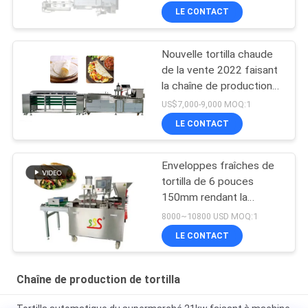
BP-650
LE CONTACT
Nouvelle tortilla chaude
de la vente 2022 faisant
la chaîne de production
de tortilla de la machine
US$7,000-9,000 MOQ:1
BP-550
LE CONTACT
Enveloppes fraîches de
tortilla de 6 pouces
150mm rendant la
machine complètement
8000~10800 USD MOQ:1
automatique
LE CONTACT
Chaîne de production de tortilla