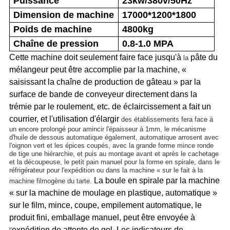
Puissance
23kw/380v/50Hz
Dimension de machine
17000*1200*1800
Poids de machine
4800kg
Chaîne de pression
0.8-1.0 MPA
Cette machine doit seulement faire face jusqu'à
pâte du
la
mélangeur peut être accomplie par la machine,
«
saisissant la chaîne de production de gâteau » par la
surface de bande de conveyeur directement dans la
trémie par le roulement, etc. de éclaircissement a fait un
courrier, et l'utilisation d'élargir
des établissements fera face à
un encore prolongé pour amincir l'épaisseur à 1mm, le mécanisme
d'huile de dessous automatique également, automatique arrosent avec
l'oignon vert et les épices coupés, avec la grande forme mince ronde
de tige une hiérarchie, et puis au montage avant et après le cachetage
et la découpeuse, le petit pain manuel pour la forme en spirale, dans le
réfrigérateur pour l'expédition ou dans la machine « sur le fait à la
La boule en spirale par la machine
machine filmogène du tarte.
« sur la machine de moulage en plastique, automatique »
sur le film, mince, coupe, empilement automatique, le
produit fini, emballage manuel, peut être envoyée à
expédition de attente de gel. Les indicateurs de